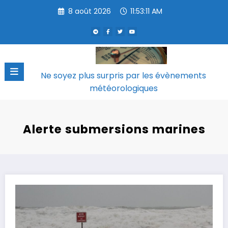
Aller
8 août 2026
11:53:12 AM
au
contenu
Ne soyez plus surpris par les évènements
météorologiques
Alerte submersions marines