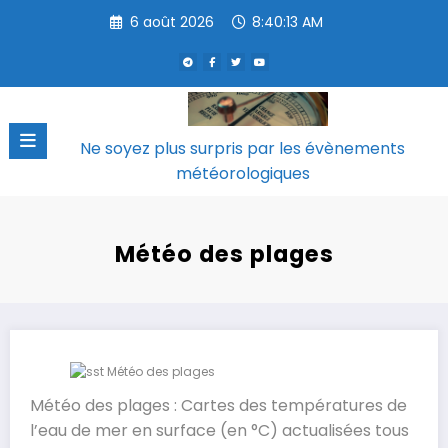
Aller
6 août 2026
8:40:13 AM
au
contenu
Ne soyez plus surpris par les évènements
météorologiques
Météo des plages
Météo des plages : Cartes des températures de
l’eau de mer en surface (en °C) actualisées tous